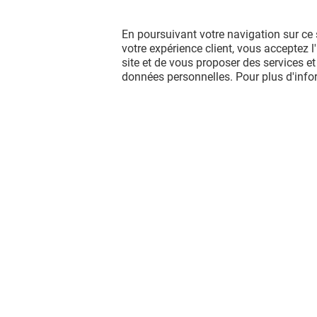
ETAM
En poursuivant votre navigation sur ce 
-10% SUR TOUTE LA
votre expérience client, vous acceptez 
COLLECTION*
site et de vous proposer des services et
données personnelles. Pour plus d'inf
Valable du 01/01/26 au 31/12/26
EXCLUSIVITÉ BELLE EPINE & MOI
VOIR LE DETAIL
Vous avez quitté Belle Epine ?
L'aventure continue sur les réseaux
sociaux !