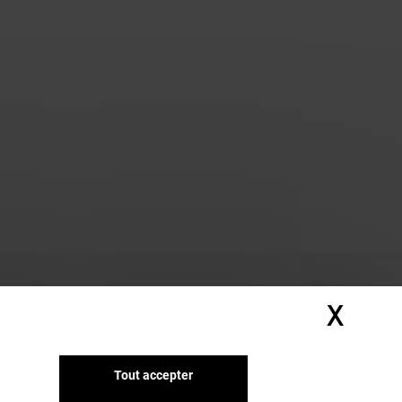
X
Masq
Tout accepter