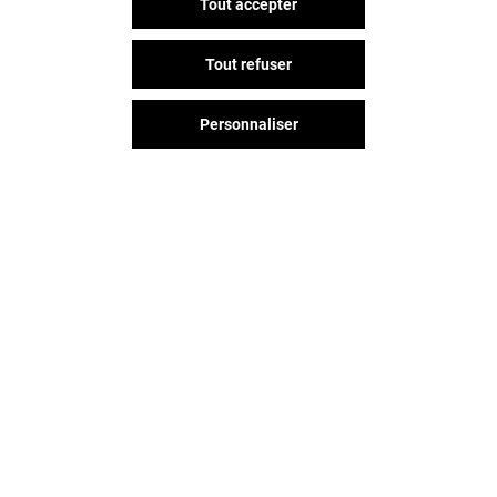
Tout accepter
Tout refuser
Personnaliser
Vous avez quitté Belle Epine ?
L'aventure continue sur les
réseaux sociaux !