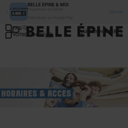
Panneau de gestion des cookies
BELLE EPINE & MOI
Programme de fidélité
Ouvrir
Télécharger sur Google Play
FAQ
SE CONNECTER
VOTRE CENTRE
HORAIRES & ACCÈS