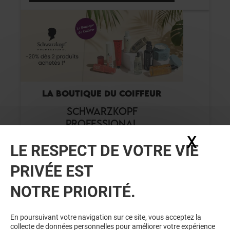
LA BOUTIQUE DU COIFFEUR
SCHWARZKOPF
PROFESSIONAL
X
Masq
LE RESPECT DE VOTRE VIE
Valable du 01/08/26 au 31/08/26
PRIVÉE EST
NOTRE PRIORITÉ.
VOIR LE DETAIL
En poursuivant votre navigation sur ce site, vous acceptez la
collecte de données personnelles pour améliorer votre expérience