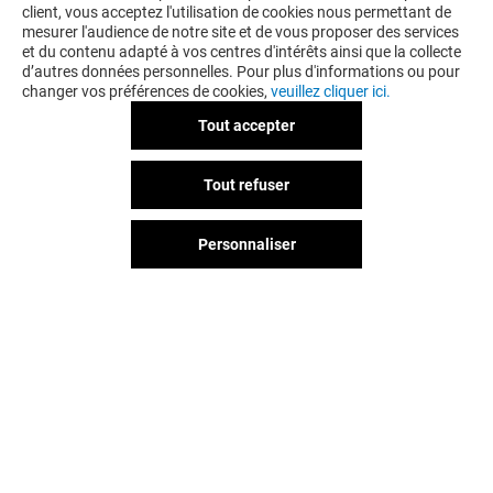
client, vous acceptez l'utilisation de cookies nous permettant de
mesurer l'audience de notre site et de vous proposer des services
et du contenu adapté à vos centres d'intérêts ainsi que la collecte
d’autres données personnelles. Pour plus d'informations ou pour
changer vos préférences de cookies,
veuillez cliquer ici.
Tout accepter
LA BOUTIQUE DU COIFFEUR
Tout refuser
-10% SUR TOUT LE MAGASIN
LE MARDI*
Personnaliser
Valable du 01/01/26 au 31/12/26
EXCLUSIVITÉ BELLE EPINE & MOI
VOIR LE DETAIL