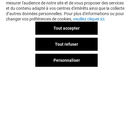
mesurer l'audience de notre site et de vous proposer des services
et du contenu adapté à vos centres d'intérêts ainsi que la collecte
d’autres données personnelles. Pour plus d'informations ou pour
changer vos préférences de cookies,
veuillez cliquer ici.
Tout accepter
LA BOUTIQUE DU COIFFEUR
Tout refuser
-10% SUR TOUT LE MAGASIN
LE MARDI*
Personnaliser
Valable du 01/01/26 au 31/12/26
EXCLUSIVITÉ BELLE EPINE & MOI
VOIR LE DETAIL
Vous avez quitté Belle Epine ?