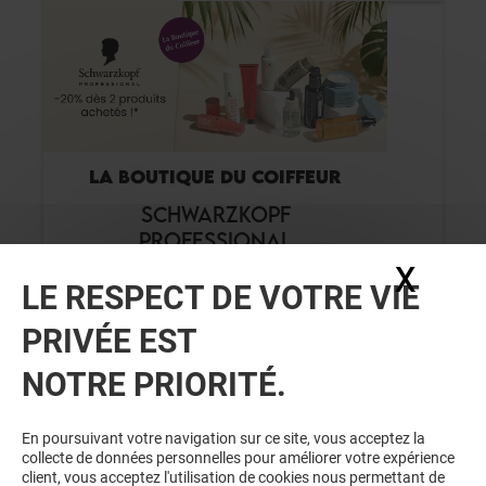
LA BOUTIQUE DU COIFFEUR
SCHWARZKOPF
PROFESSIONAL
X
Masq
LE RESPECT DE VOTRE VIE
Valable du 01/08/26 au 31/08/26
PRIVÉE EST
NOTRE PRIORITÉ.
VOIR LE DETAIL
En poursuivant votre navigation sur ce site, vous acceptez la
collecte de données personnelles pour améliorer votre expérience
client, vous acceptez l'utilisation de cookies nous permettant de