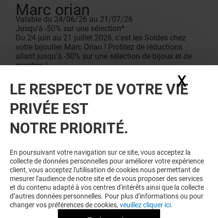
Marc orian
Valable du 24/06/26 au 21/07/26
Jusqu'à -50% sur une sélection*
Du 24 juin au 21 juillet 2026, c'est les Soldes chez
votre bijoutier Marc Orian ! Profitez de réductions
allant jusqu'à -50% sur une sélection de bijoux et de
montres !
Conditions de vente
X
Masq
*Remises applicables uniquement sur une sélection
LE RESPECT DE VOTRE VIE
d’articles désignés d’une pastille de couleur. Dans la
limite des stocks disponibles. La sélection peut
PRIVÉE EST
différer entre les bijouteries ainsi que les remises. La
remise se fait automatiquement lors du passage en
NOTRE PRIORITÉ.
caisse. Les offres sont non cumulables avec toutes
autres remises ou opération en cours, et
n’incrémentent pas la carte de fidélité.
En poursuivant votre navigation sur ce site, vous acceptez la
collecte de données personnelles pour améliorer votre expérience
client, vous acceptez l'utilisation de cookies nous permettant de
mesurer l'audience de notre site et de vous proposer des services
et du contenu adapté à vos centres d'intérêts ainsi que la collecte
d’autres données personnelles. Pour plus d'informations ou pour
changer vos préférences de cookies,
veuillez cliquer ici.