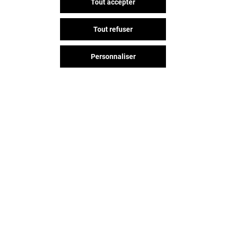
Tout accepter
Tout refuser
Personnaliser
Vous avez quitté Belle Epine ?
L'aventure continue sur les
réseaux sociaux !