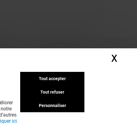
X
Masq
Tout accepter
Tout refuser
liorer
Personnaliser
 notre
d’autres
iquer ici.