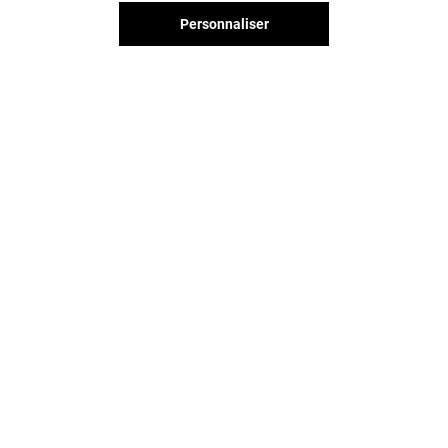
Personnaliser
Valable du 01/01/26 au 31/12/26
EXCLUSIVITÉ BELLE EPINE & MOI
VOIR LE DETAIL
Vous avez quitté Belle Epine ?
L'aventure continue sur les
réseaux sociaux !