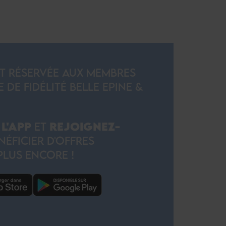
ST RÉSERVÉE AUX MEMBRES
E FIDÉLITÉ BELLE EPINE &
L'APP
ET
REJOIGNEZ-
ÉFICIER D'OFFRES
PLUS ENCORE !