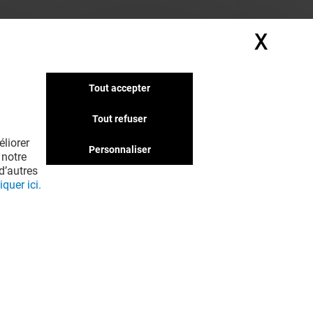
X
Masq
Tout accepter
Tout refuser
liorer
Personnaliser
 notre
d’autres
iquer ici.