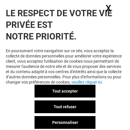
X
Masq
LE RESPECT DE VOTRE VIE
Valable du 01/08/26 au 31/08/26
PRIVÉE EST
EXCLUSIVITÉ BELLE EPINE & MOI
NOTRE PRIORITÉ.
VOIR LE DETAIL
En poursuivant votre navigation sur ce site, vous acceptez la
collecte de données personnelles pour améliorer votre expérience
client, vous acceptez l'utilisation de cookies nous permettant de
mesurer l'audience de notre site et de vous proposer des services
et du contenu adapté à vos centres d'intérêts ainsi que la collecte
d’autres données personnelles. Pour plus d'informations ou pour
changer vos préférences de cookies,
veuillez cliquer ici.
Tout accepter
LEON-FISH-BRASSERIE
Tout refuser
1 COCKTAIL OFFERT*
Personnaliser