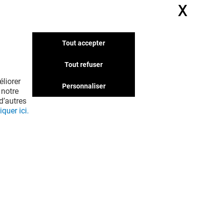
X
Masq
Tout accepter
Tout refuser
liorer
Personnaliser
 notre
d’autres
iquer ici.