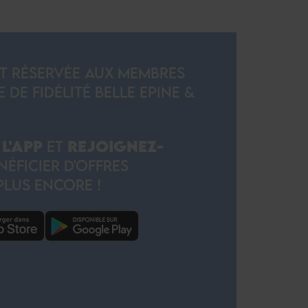
ST RÉSERVÉE AUX MEMBRES
E FIDÉLITÉ BELLE EPINE &
L'APP
ET
REJOIGNEZ-
ÉFICIER D'OFFRES
PLUS ENCORE !