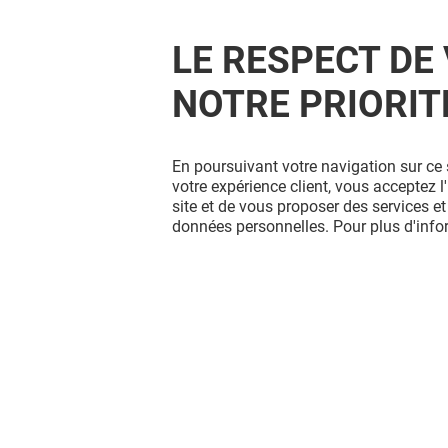
LE RESPECT DE 
NOTRE PRIORIT
DARJEELING
En poursuivant votre navigation sur ce 
-20% SUR VOTRE ARTICLE
votre expérience client, vous acceptez 
PRÉFÉRÉ*
site et de vous proposer des services et
données personnelles. Pour plus d'inf
Valable du 01/01/26 au 31/12/26
EXCLUSIVITÉ BELLE EPINE & MOI
VOIR LE DETAIL