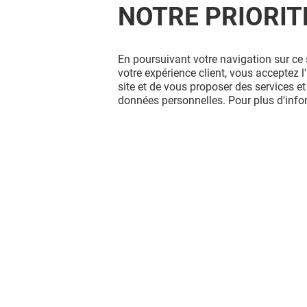
NOTRE PRIORIT
VALEGE
En poursuivant votre navigation sur ce 
-10€ DÈS 60€ D'ACHAT*
votre expérience client, vous acceptez 
site et de vous proposer des services et
données personnelles. Pour plus d'inf
Valable du 01/01/26 au 31/12/26
EXCLUSIVITÉ BELLE EPINE & MOI
VOIR LE DETAIL
Vous avez quitté Belle Epine ?
L'aventure continue sur les réseaux