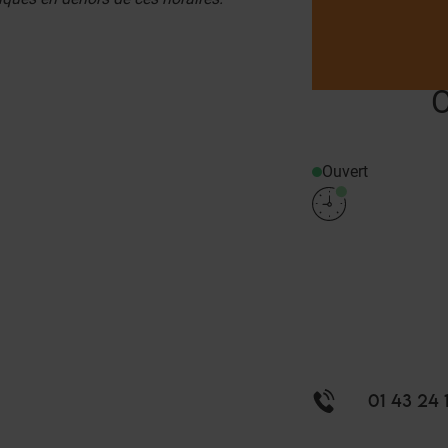
O
Ouvert
01 43 24 