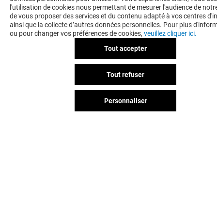
l'utilisation de cookies nous permettant de mesurer l'audience de notre
de vous proposer des services et du contenu adapté à vos centres d'in
ainsi que la collecte d’autres données personnelles. Pour plus d'infor
ou pour changer vos préférences de cookies,
veuillez cliquer ici.
BELLE EPINE & VOUS
Tout accepter
CONTACT
Tout refuser
RESTER INFORMÉ
Personnaliser
Personne, nous disons bien personne, n'aime être mis à
l'écart. Inscrivez-vous à notre newsletter pour ne rien rater de
notre actualité.
Voir notre politique de protection des
données personelles
.
TOUJOURS GAGNANT EN ÉTANT
FIDELE