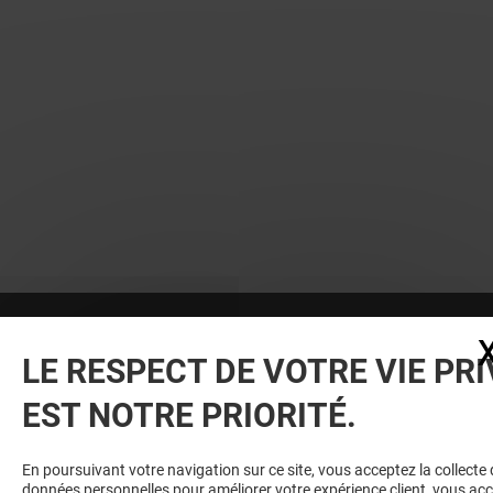
Vous avez quitté Belle Epine ?
LE RESPECT DE VOTRE VIE PRI
L'aventure continue sur les
réseaux sociaux !
EST NOTRE PRIORITÉ.
En poursuivant votre navigation sur ce site, vous acceptez la collecte 
données personnelles pour améliorer votre expérience client, vous ac