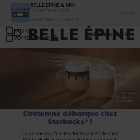
Panneau de gestion des cookies
BELLE EPINE & MOI
Programme de fidélité
Ouvrir
Télécharger sur Google Play
FAQ
SE CONNECTER
VOTRE CENTRE
L’automne débarque chez
Starbucks® !
La saison des feuilles dorées s’installe chez
Starbucks® avec une collection automnale