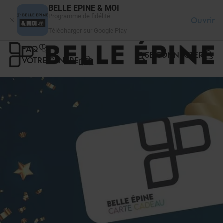
Panneau de gestion des cookies
BELLE EPINE & MOI
Programme de fidélité
Ouvrir
Télécharger sur Google Play
FAQ
SE CONNECTER
VOTRE CENTRE