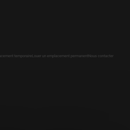
acement temporaire
Louer un emplacement permanent
Nous contacter