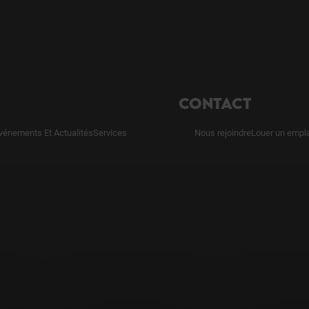
CONTACT
vénements Et Actualités
Services
Nous rejoindre
Louer un empl