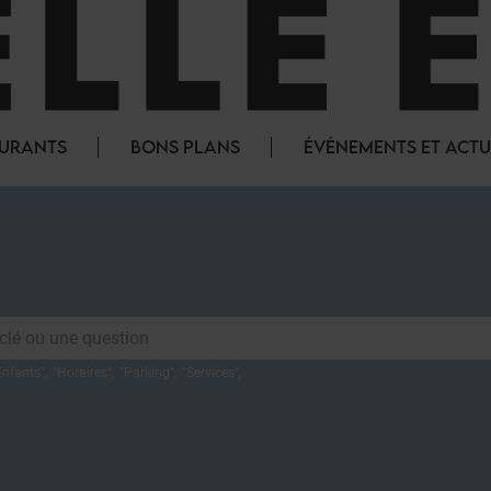
AURANTS
BONS PLANS
ÉVÉNEMENTS ET ACTU
Enfants
",
"
Horaires
",
"
Parking
",
"
Services
",