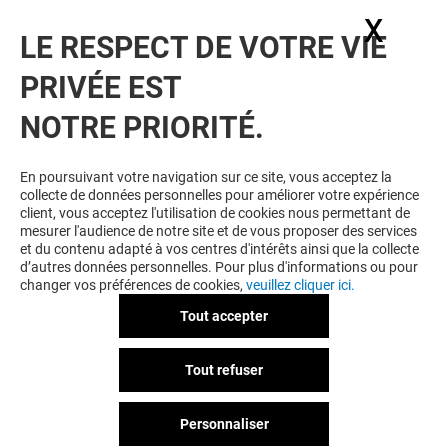
notre actualité.
X
Masq
LE RESPECT DE VOTRE VIE
Voir notre politique de protection des
PRIVÉE EST
données personelles
.
NOTRE PRIORITÉ.
TOUJOURS GAGNANT EN ÉTANT
FIDELE
En poursuivant votre navigation sur ce site, vous acceptez la
collecte de données personnelles pour améliorer votre expérience
Devenez membre de Belle Epine & Moi pour
client, vous acceptez l'utilisation de cookies nous permettant de
bénéficier d'avantages, d'offres et de services
mesurer l'audience de notre site et de vous proposer des services
exclusifs dans votre Centre Commercial Belle Epine
et du contenu adapté à vos centres d'intérêts ainsi que la collecte
et chez nos partenaires.
d’autres données personnelles. Pour plus d'informations ou pour
changer vos préférences de cookies,
veuillez cliquer ici.
Tout accepter
CGU
Mentions légales
Données personnelles
Tout refuser
Règlement Intérieur
Personnaliser