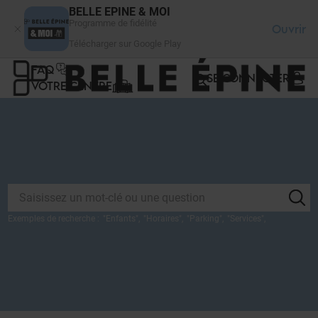
Panneau de gestion des cookies
BELLE EPINE & MOI
Programme de fidélité
Ouvrir
Télécharger sur Google Play
FAQ
SE CONNECTER
VOTRE CENTRE
Exemples de recherche :
"
Enfants
",
"
Horaires
",
"
Parking
",
"
Services
",