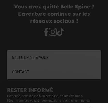
Vous avez quitté Belle Epine ?
L'aventure continue sur les
réseaux sociaux !
BELLE EPINE & VOUS
CONTACT
RESTER INFORMÉ
Personne, nous disons bien personne, n'aime être mis à
l'écart. Inscrivez-vous à notre newsletter pour ne rien rater de
notre actualité.