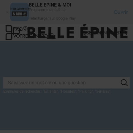
Panneau de gestion des cookies
BELLE EPINE & MOI
Programme de fidélité
Ouvrir
Télécharger sur Google Play
FAQ
SE CONNECTER
VOTRE CENTRE
Exemples de recherche :
"
Enfants
",
"
Horaires
",
"
Parking
",
"
Services
",