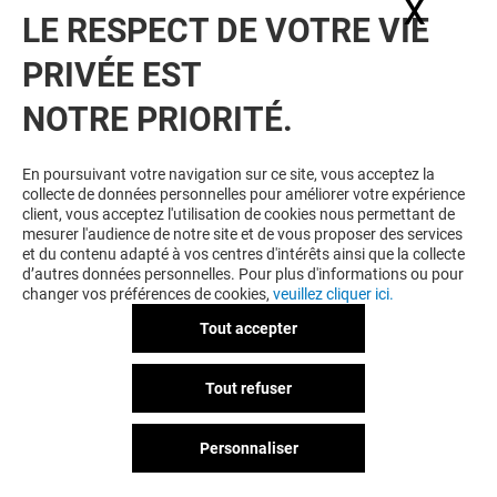
X
Masq
LE RESPECT DE VOTRE VIE
Voir notre politique de protection des
PRIVÉE EST
données personelles
.
NOTRE PRIORITÉ.
TOUJOURS GAGNANT EN ÉTANT
FIDELE
En poursuivant votre navigation sur ce site, vous acceptez la
collecte de données personnelles pour améliorer votre expérience
Devenez membre de Belle Epine & Moi pour
client, vous acceptez l'utilisation de cookies nous permettant de
bénéficier d'avantages, d'offres et de services
mesurer l'audience de notre site et de vous proposer des services
exclusifs dans votre Centre Commercial Belle Epine
et du contenu adapté à vos centres d'intérêts ainsi que la collecte
et chez nos partenaires.
d’autres données personnelles. Pour plus d'informations ou pour
changer vos préférences de cookies,
veuillez cliquer ici.
Tout accepter
CGU
Mentions légales
Données personnelles
Tout refuser
Règlement Intérieur
Personnaliser