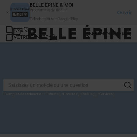
Panneau de gestion des cookies
BELLE EPINE & MOI
Programme de fidélité
Ouvrir
Télécharger sur Google Play
FAQ
SE CONNECTER
VOTRE CENTRE
Exemples de recherche :
"
Enfants
",
"
Horaires
",
"
Parking
",
"
Services
",