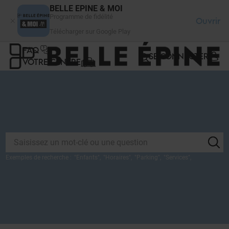
Panneau de gestion des cookies
BELLE EPINE & MOI
Programme de fidélité
Ouvrir
Télécharger sur Google Play
FAQ
SE CONNECTER
VOTRE CENTRE
Exemples de recherche :
"
Enfants
",
"
Horaires
",
"
Parking
",
"
Services
",