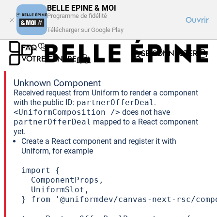
BELLE EPINE & MOI
Programme de fidélité
Ouvrir
Télécharger sur Google Play
FAQ
SE CONNECTER
VOTRE CENTRE
Unknown Component
Received request from Uniform to render a component
with the public ID:
partnerOfferDeal
.
<UniformComposition />
does not have
partnerOfferDeal
mapped to a React component
yet.
Create a React component and register it with
Uniform, for example
import {

  ComponentProps,

  UniformSlot,

} from '@uniformdev/canvas-next-rsc/compo