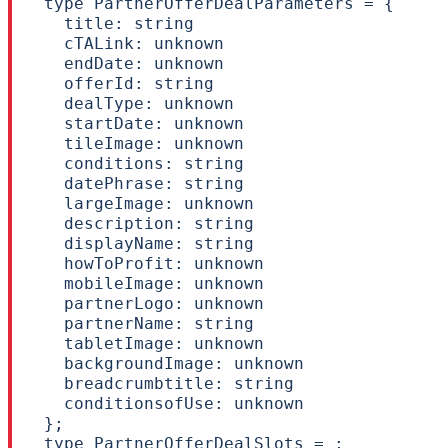
type PartnerOfferDealParameters = {

  title: string

  cTALink: unknown

  endDate: unknown

  offerId: string

  dealType: unknown

  startDate: unknown

  tileImage: unknown

  conditions: string

  datePhrase: string

  largeImage: unknown

  description: string

  displayName: string

  howToProfit: unknown

  mobileImage: unknown

  partnerLogo: unknown

  partnerName: string

  tabletImage: unknown

  backgroundImage: unknown

  breadcrumbtitle: string

  conditionsofUse: unknown

};

type PartnerOfferDealSlots = ;
