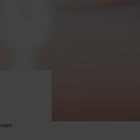
H
ndent.