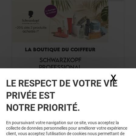
LA BOUTIQUE DU COIFFEUR
SCHWARZKOPF
PROFESSIONAL
X
Masq
LE RESPECT DE VOTRE VIE
Valable du 01/08/26 au 31/08/26
PRIVÉE EST
NOTRE PRIORITÉ.
VOIR LE DETAIL
En poursuivant votre navigation sur ce site, vous acceptez la
collecte de données personnelles pour améliorer votre expérience
client, vous acceptez l'utilisation de cookies nous permettant de