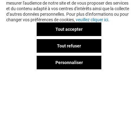
mesurer l'audience de notre site et de vous proposer des services
et du contenu adapté à vos centres d'intérêts ainsi que la collecte
d’autres données personnelles. Pour plus d'informations ou pour
changer vos préférences de cookies,
veuillez cliquer ici.
Tout accepter
LA BOUTIQUE DU COIFFEUR
Tout refuser
-10% SUR TOUT LE MAGASIN
LE MARDI*
Personnaliser
Valable du 01/01/26 au 31/12/26
EXCLUSIVITÉ BELLE EPINE & MOI
VOIR LE DETAIL
Vous avez quitté Belle Epine ?